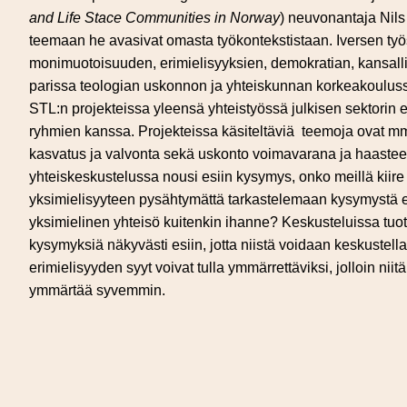
and Life Stace Communities in Norway
) neuvonantaja Nils 
teemaan he avasivat omasta työkontekstistaan. Iversen t
monimuotoisuuden, erimielisyyksien, demokratian, kansallis
parissa teologian uskonnon ja yhteiskunnan korkeakouluss
STL:n projekteissa yleensä yhteistyössä julkisen sektorin e
ryhmien kanssa. Projekteissa käsiteltäviä ​​ teemoja ovat 
kasvatus ja valvonta sekä uskonto voimavarana ja haaste
yhteiskeskustelussa nousi esiin kysymys, onko meillä kiire 
yksimielisyyteen pysähtymättä tarkastelemaan kysymystä e
yksimielinen yhteisö kuitenkin ihanne? Keskusteluissa tuot
kysymyksiä näkyvästi esiin, jotta niistä voidaan keskustell
erimielisyyden syyt voivat tulla ymmärrettäviksi, jolloin ni
ymmärtää syvemmin.