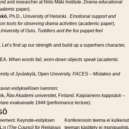
and and researcher at Niilo Mäki Institute.
Drama educational
ademic paper).
kkö
, Ph.D., University of Helsinki.
Emotional support and
 tools for observing drama activities
(academic paper).
University of Oulu.
Toddlers and the fox puppet feel
. Let’s find up our strength and build up a superhero character,
IDEA.
When words fail, worn-down objects speak
(academic
ersity of Jyväskylä, Open University.
FACES – Mistakes and
avan esityksellisen luennon:
ogik, Åbo Akademi universitet, Finland.
Kaipiainens kappsäck –
relare evakuerade 1944
(performance lecture).
sö
reement.
Keynote-esityksen
Konferenssin teema ei kulkenut
L:n (
The Council for Religious
teeman käsittely ei monipuolist