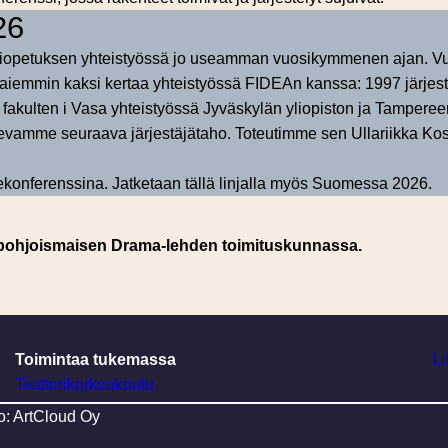
26
teriopetuksen yhteistyössä jo useamman vuosikymmenen ajan.
 aiemmin kaksi kertaa yhteistyössä FIDEAn kanssa: 1997 järjest
ulten i Vasa yhteistyössä Jyväskylän yliopiston ja Tampereen
vamme seuraava järjestäjätaho. Toteutimme sen Ullariikka Kos
dekonferenssina. Jatketaan tällä linjalla myös Suomessa 2026.
 pohjoismaisen Drama-lehden toimituskunnassa.
Toimintaa tukemassa
Li
Teatterikorkeakoulu
o: ArtCloud Oy