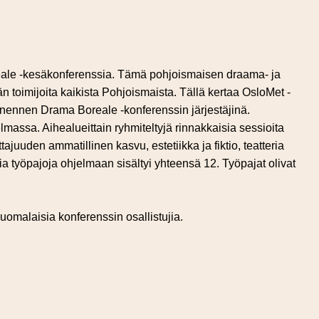
eale -kesäkonferenssia. Tämä pohjoismaisen draama- ja
tän toimijoita kaikista Pohjoismaista. Tällä kertaa OsloMet -
mmenennen Drama Boreale -konferenssin järjestäjinä.
lmassa. Aihealueittain ryhmiteltyjä rinnakkaisia sessioita
tajuuden ammatillinen kasvu, estetiikka ja fiktio, teatteria
sia työpajoja ohjelmaan sisältyi yhteensä 12. Työpajat olivat
uomalaisia konferenssin osallistujia.