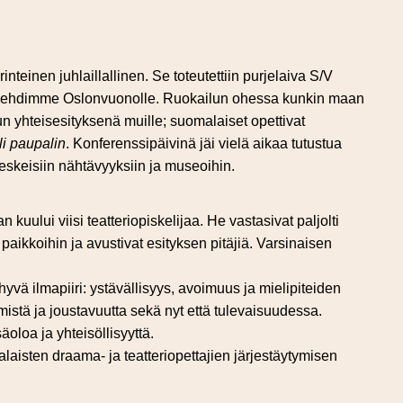
rinteinen juhlaillallinen. Se toteutettiin purjelaiva S/V
rjehdimme Oslonvuonolle. Ruokailun ohessa kunkin maan
lun yhteisesityksenä muille; suomalaiset opettivat
li paupalin
. Konferenssipäivinä jäi vielä aikaa tutustua
skeisiin nähtävyyksiin ja museoihin.
 kuului viisi teatteriopiskelijaa. He vastasivat paljolti
paikkoihin ja avustivat esityksen pitäjiä. Varsinaisen
hyvä ilmapiiri: ystävällisyys, avoimuus ja mielipiteiden
mistä ja joustavuutta sekä nyt että tulevaisuudessa.
oloa ja yhteisöllisyyttä.
alaisten draama- ja teatteriopettajien järjestäytymisen