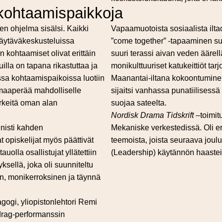
kohtaamispaikkoja
en ohjelma sisälsi. Kaikki
Vapaamuotoista sosiaalista iltao
 käytäväkeskusteluissa
”come together” -tapaaminen su
 kohtaamiset olivat erittäin
suuri terassi aivan veden äärell
uilla on tapana rikastuttaa ja
monikulttuuriset katukeittiöt tar
sa kohtaamispaikoissa luotiin
Maanantai-iltana kokoontuminen 
 maaperää mahdolliselle
sijaitsi vanhassa punatiilisessä
ärkeitä oman alan
suojaa sateelta.
Nordisk Drama Tidskrift
–toimit
nisti kahden
Mekaniske verkestedissä. Oli er
t opiskelijat myös päättivät
teemoista, joista seuraava jou
uolla osallistujat yllätettiin
(Leadership) käytännön haasteit
yksellä, joka oli suunniteltu
en, monikerroksinen ja täynnä
agogi, yliopistonlehtori Remi
drag-performanssin