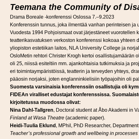
Teemana the Community of Dis
Drama Boreale -konferenssi Oslossa 7.
–
9.2023
Konferenssin tunnus, joka ilmentää vanhan perinteisen ja
Vuodesta 1994 Pohjoismaat ovat järjestäneet vuorotellen
teatterikasvatuksen verkoston konferenssi kokoaa yhteen draam
yliopiston estetiikan laitos, NLA University College ja nor
OsloMetin rehtori Christer Krogh kertoi osallistujamäärän ol
oli 25, niissä esiteltiin mm. ajankohtaisia tutkimuksia ja pro
eri toimintaympäristöissä, teatterin ja terveyden yhteys, dr
pääosin norjaksi, joten englanninkielisiin työpajoihin oli pa
Suomesta varsinaisia konferenssiin osallistujia oli ky
FIDEAn viralliset edustajat konferenssissa. Suomalaist
kirjoitetussa muodossa olivat:
Nina Dahl-Tallgren
, Doctoral student at Åbo Akademi in 
Finland at Wasa Theatre
(academic paper).
Heidi-Tuulia Eklund
, MPhil, PhD Researcher, Department o
Teacher’s professional growth and wellbeing in processes