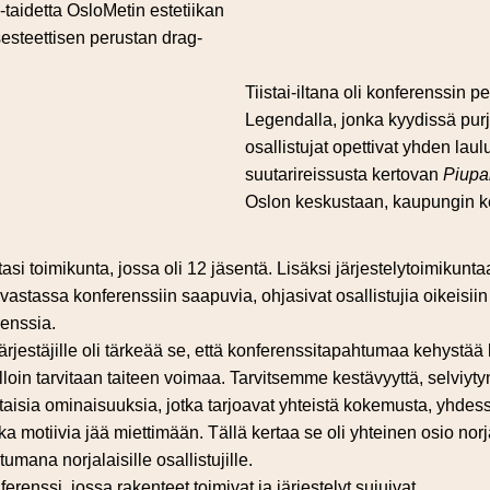
taidetta OsloMetin estetiikan
sesteettisen perustan drag-
Tiistai-iltana oli konferenssin pe
Legendalla, jonka kyydissä pu
osallistujat opettivat yhden lau
suutarireissusta kertovan
Piupa
Oslon keskustaan, kaupungin ke
si toimikunta, jossa oli 12 jäsentä. Lisäksi järjestelytoimikuntaan
vastassa konferenssiin saapuvia, ohjasivat osallistujia oikeisiin 
renssia.
järjestäjille oli tärkeää se, että konferenssitapahtumaa kehystää 
loin tarvitaan taiteen voimaa. Tarvitsemme kestävyyttä, selviyty
ntaisia ominaisuuksia, jotka tarjoavat yhteistä kokemusta, yhdessä
ka motiivia jää miettimään. Tällä kertaa se oli yhteinen osio norj
umana norjalaisille osallistujille.
ferenssi, jossa rakenteet toimivat ja järjestelyt sujuivat.