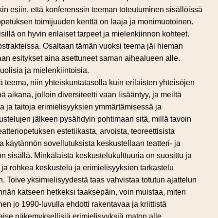
tkin esiin, että konferenssin teeman toteutuminen sisällöissä
opetuksen toimijuuden kenttä on laaja ja monimuotoinen.
sillä on hyvin erilaiset tarpeet ja mielenkiinnon kohteet.
strakteissa. Osaltaan tämän vuoksi teema jäi hieman
kaan esitykset aina asettuneet saman aihealueen alle.
olisia ja mielenkiintoisia.
 teema, niin yhteiskuntatasolla kuin erilaisten yhteisöjen
änä aikana, jolloin diversiteetti vaan lisääntyy, ja meiltä
 ja taitoja erimielisyyksien ymmärtämisessä ja
ustelujen jälkeen pysähdyin pohtimaan sitä, millä tavoin
atteriopetuksen estetiikasta, arvoista, teoreettisista
ja käytännön sovellutuksista keskustellaan teatteri- ja
isällä. Minkälaista keskustelukulttuuria on suosittu ja
a rohkea keskustelu ja erimielisyyksien tarkastelu
 Toive yksimielisyydestä taas vahvistaa totutun ajattelun
nän katseen hetkeksi taaksepäin, voin muistaa, miten
n jo 1990-luvulla ehdotti rakentavaa ja kriittistä
kaise näkemyksellisiä erimielisyyksiä maton alle.