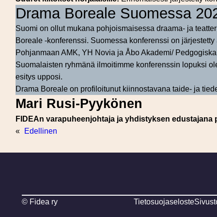
Drama Boreale Suomessa 20
Suomi on ollut mukana pohjoismaisessa draama- ja teat
Boreale -konferenssi. Suomessa konferenssi on järjestetty
Pohjanmaan AMK, YH Novia ja Åbo Akademi/ Pedgogiska fak
Suomalaisten ryhmänä ilmoitimme konferenssin lopuksi ole
esitys upposi.
Drama Boreale on profiloitunut kiinnostavana taide- ja tie
Mari Rusi-Pyykönen
FIDEAn varapuheenjohtaja ja yhdistyksen edustajana
«
Edellinen
© Fidea ry
Tietosuojaseloste
Sivust