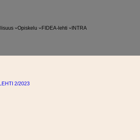
llisuus
Opiskelu
FIDEA-lehti
INTRA
EHTI 2/2023