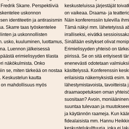
Fredrik Skarre. Perspektiiviä
keskusteluissa järjestäjät toiva
yöskentelee uskonnon
on vaikeaa. Draama- ja teatteri
en identiteetin ja antirasismin
Näin konferenssiin tulevilla ihmi
a. Skarre taas työskentelee
Tämä näkyi mm. lähetetyissä ab
linten ja uskonnollisten
irralliseksi, eivätkä sessioissa
mm. usko, kuuluminen, luottamus,
Sinällään esitykset olivat monipu
ena. Luennon jälkeisessä
Erimielisyyden yhteisö on tärkeä
päästä erimielisyyden tilasta
piirissä. Se on sitä erityisesti t
ri näkökulmista. Onko
enenevästi odotetaan valmiuksia
iin se, miten tärkeää on nostaa
käsittelyssä. Konferenssin kesk
a. Keskustelun kautta
erilaisista näkemyksistä esim. te
itä on mahdollisuus myös
lähestymistavoista, tavoitteista 
draamaopetuksen oman yhteisön s
suositaan? Avoin, moniääninen j
suuntaa tulevaan ja muutokseen.
ja käytännön raameja. Kun kään
fidealaisista mm. Hannu Heikkine
keskustelukulttuuria, joka ei la