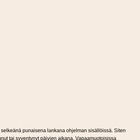
 selkeänä punaisena lankana ohjelman sisällöissä. Siten
unut tai syventynyt päivien aikana. Vapaamuotoisissa