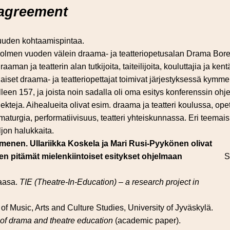
agreement
 uuden kohtaamispintaa.
 kolmen vuoden välein draama- ja teatteriopetusalan Drama Bor
an ja teatterin alan tutkijoita, taiteilijoita, kouluttajia ja ken
jalaiset draama- ja teatteriopettajat toimivat järjestyksessä ky
leen 157, ja joista noin sadalla oli oma esitys konferenssin ohje
jekteja. Aihealueita olivat esim. draama ja teatteri koulussa, opet
amaturgia, performatiivisuus, teatteri yhteiskunnassa. Eri teemai
ljon halukkaita.
mmenen. Ullariikka Koskela ja Mari Rusi-Pyykönen olivat
en pitämät mielenkiintoiset esitykset ohjelmaan
S
Vaasa.
TIE (Theatre-In-Education) – a research project in
f Music, Arts and Culture Studies, University of Jyväskylä.
 of drama and theatre education
(academic paper).