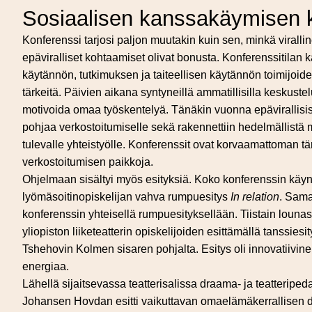
Sosiaalisen kanssakäymisen 
Konferenssi tarjosi paljon muutakin kuin sen, minkä virallin
epäviralliset kohtaamiset olivat bonusta. Konferenssitilan
käytännön, tutkimuksen ja taiteellisen käytännön toimijoiden
tärkeitä. Päivien aikana syntyneillä ammatillisilla keskustel
motivoida omaa työskentelyä. Tänäkin vuonna epävirallisis
pohjaa verkostoitumiselle sekä rakennettiin hedelmällistä
tulevalle yhteistyölle. Konferenssit ovat korvaamattoman t
verkostoitumisen paikkoja.
Ohjelmaan sisältyi myös esityksiä. Koko konferenssin käyn
lyömäsoitinopiskelijan vahva rumpuesitys
In relation
. Sama
konferenssin yhteisellä rumpuesityksellään. Tiistain lounasta
yliopiston liiketeatterin opiskelijoiden esittämällä tanssiesit
Tshehovin Kolmen sisaren pohjalta. Esitys oli innovatiivin
energiaa.
Lähellä sijaitsevassa teatterisalissa draama- ja teatteriped
Johansen Hovdan esitti vaikuttavan omaelämäkerrallisen 