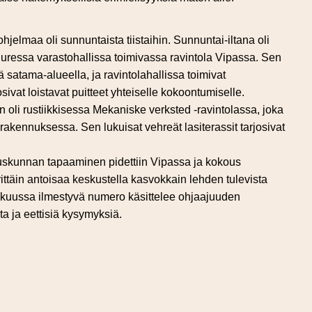
hjelmaa oli sunnuntaista tiistaihin. Sunnuntai-iltana oli
uressa varastohallissa toimivassa ravintola Vipassa. Sen
ä satama-alueella, ja ravintolahallissa toimivat
josivat loistavat puitteet yhteiselle kokoontumiselle.
oli rustiikkisessa Mekaniske verksted -ravintolassa, joka
 rakennuksessa. Sen lukuisat vehreät lasiterassit tarjosivat
uskunnan tapaaminen pidettiin Vipassa ja kokous
ittäin antoisaa keskustella kasvokkain lehden tulevista
lukuussa ilmestyvä numero käsittelee ohjaajuuden
a ja eettisiä kysymyksiä.