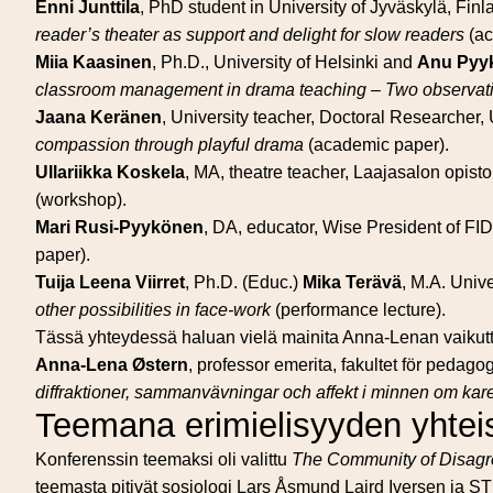
Enni Junttila
, PhD student in University of Jyväskylä, Finl
reader’s theater as support and delight for slow readers
(ac
Miia Kaasinen
, Ph.D., University of Helsinki and
Anu Pyy
classroom management in drama teaching – Two observation
Jaana Keränen
, University teacher, Doctoral Researcher, 
compassion through playful drama
(academic paper).
Ullariikka Koskela
, MA, theatre teacher, Laajasalon opisto
(workshop).
Mari Rusi-Pyykönen
, DA, educator, Wise President of F
paper).
Tuija Leena Viirret
, Ph.D. (Educ.)
Mika Terävä
, M.A. Univ
other possibilities in face-work
(performance lecture).
Tässä yhteydessä haluan vielä mainita Anna-Lenan vaikutt
Anna-Lena Østern
, professor emerita, fakultet för pedag
diffraktioner, sammanvävningar och affekt i minnen om ka
Teemana erimielisyyden yhtei
Konferenssin teemaksi oli valittu
The Community of Disag
teemasta pitivät sosiologi Lars Åsmund Laird Iversen ja ST