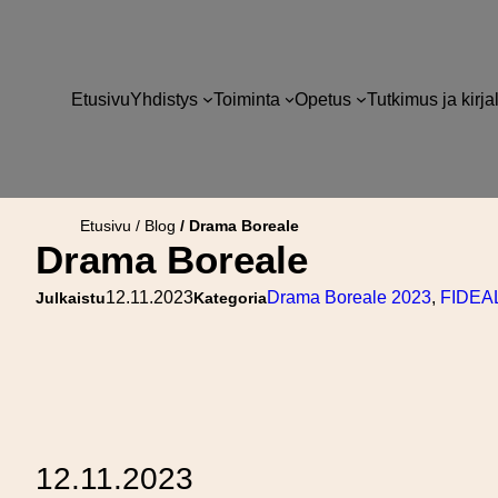
Siirry
sisältöön
Etusivu
Yhdistys
Toiminta
Opetus
Tutkimus ja kirja
Etusivu
Blog
Drama Boreale
Drama Boreale
12.11.2023
Drama Boreale 2023
, 
FIDEAL
Julkaistu
Kategoria
12.11.2023