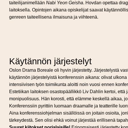
taiteilijanimellään
Nabi Yeon Geisha
. Hovdan opettaa drag-
laitoksella. Opintojen aikana opiskelijat saavat käytännölli
genreen taiteellisena ilmaisuna ja viihteenä.
Käytännön järjestelyt
Oslon Drama Boreale oli hyvin järjestetty. Järjestelystä vasta
käytännön järjestelyistä konferenssin aikana: olivat ulkona 
intensiivisen työn toimikunta aloitti noin vuosi ennen konfe
Estetiikan laitoksen osastopäällikkö Liv Dahlin kertoi, että 
monipuolisuus. Hän korosti, että elämme keskellä aikaa, jol
Konferenssiin pyrittiin luomaan draamalle ja teatterille luo
Aina konferenssiohjelman sisällöissä on joitain osioita, jon
tärkeydestä. Sen olisi ehkä voinut järjestää erillisenä tapaht
Suuret kiitokset norjalaisille!
Erinomaisesti järjestetty kon