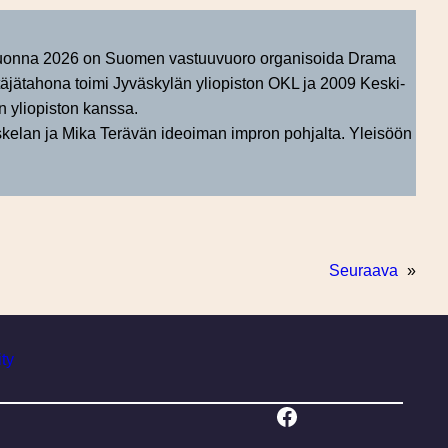
 Vuonna 2026 on Suomen vastuuvuoro organisoida Drama
äjätahona toimi Jyväskylän yliopiston OKL ja 2009 Keski-
 yliopiston kanssa.
kelan ja Mika Terävän ideoiman impron pohjalta. Yleisöön
Seuraava
»
ity
Facebook