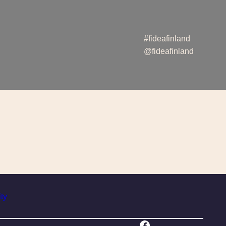
#fideafinland
@fideafinland
ity
Facebook