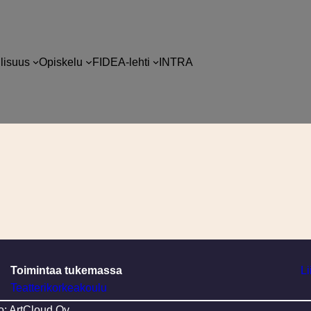
llisuus
Opiskelu
FIDEA-lehti
INTRA
Toimintaa tukemassa
Li
Teatterikorkeakoulu
o: ArtCloud Oy