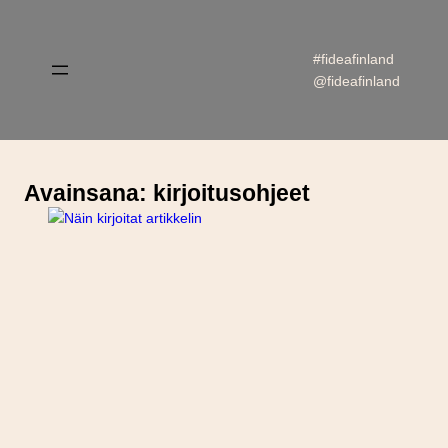
Siirry
sisältöön
#fideafinland
@fideafinland
Avainsana:
kirjoitusohjeet