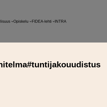
llisuus
Opiskelu
FIDEA-lehti
INTRA
itelma#tuntijakouudistus