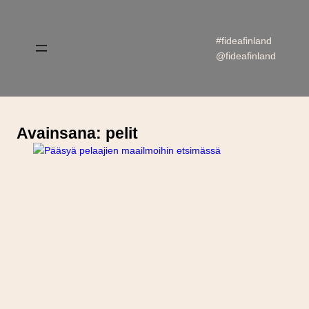
Siirry
sisältöön
#fideafinland
@fideafinland
Avainsana:
pelit