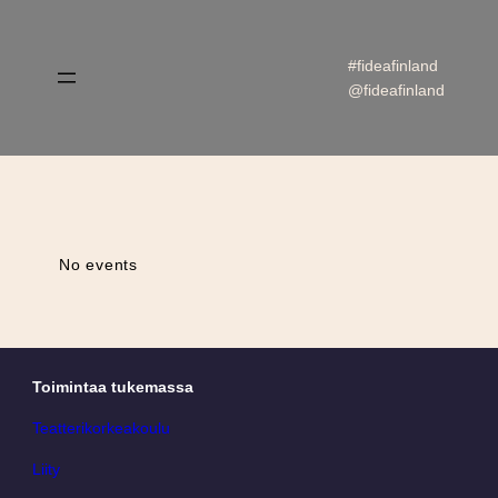
Siirry
sisältöön
#fideafinland
@fideafinland
No events
Toimintaa tukemassa
Teatterikorkeakoulu
Liity