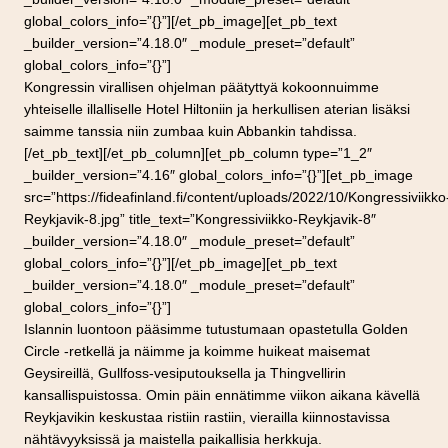
global_colors_info=”{}”][/et_pb_image][et_pb_text
_builder_version=”4.18.0″ _module_preset=”default”
global_colors_info=”{}”]
Kongressin virallisen ohjelman päätyttyä kokoonnuimme
yhteiselle illalliselle Hotel Hiltoniin ja herkullisen aterian lisäksi
saimme tanssia niin zumbaa kuin Abbankin tahdissa.
[/et_pb_text][/et_pb_column][et_pb_column type=”1_2″
_builder_version=”4.16″ global_colors_info=”{}”][et_pb_image
src=”https://fideafinland.fi/content/uploads/2022/10/Kongressiviikko
Reykjavik-8.jpg” title_text=”Kongressiviikko-Reykjavik-8″
_builder_version=”4.18.0″ _module_preset=”default”
global_colors_info=”{}”][/et_pb_image][et_pb_text
_builder_version=”4.18.0″ _module_preset=”default”
global_colors_info=”{}”]
Islannin luontoon pääsimme tutustumaan opastetulla Golden
Circle -retkellä ja näimme ja koimme huikeat maisemat
Geysireillä, Gullfoss-vesiputouksella ja Thingvellirin
kansallispuistossa. Omin päin ennätimme viikon aikana kävellä
Reykjavikin keskustaa ristiin rastiin, vierailla kiinnostavissa
nähtävyyksissä ja maistella paikallisia herkkuja.