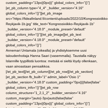
custom_padding=”13px||0px|||” global_colors_info=”{}”]
[et_pb_column type=”4_4″ _builder_version=”4.16″
global_colors_info=”{}”][et_pb_image
src=”https://fideafinland.fi/content/uploads/2022/10/Kongressiviikko
Reykjavik-1b.jpg” title_text=”Kongressiviikko-Reykjavik-1b”
_builder_version=”4.18.0″ _module_preset=”default”
global_colors_info=”{}”][/et_pb_image][et_pb_text
_builder_version=”4.18.0″ _module_preset=”default”
global_colors_info=”{}”]
Annemari Untamala (oikealla) ja yhdistyksemme uusi
taloudenhoitaja Hanna Saari (vasemmalla). Taustalla näkyy
Islannille tyypillistä luontoa: metsää ei sieltä löydy ollenkaan,
vaan ainoastaan pensaikkoa.
[/et_pb_text][/et_pb_column][/et_pb_row][/et_pb_section]
[et_pb_section fb_built=”1″ admin_label=”Osio 1″
_builder_version=”4.18.0″ custom_padding=”0px||||false|false”
global_colors_info=”{}”][et_pb_row
column_structure=”1_2,1_2″ _builder_version=”4.16″
custom_margin=”|auto|-3px|auto|false|false”
custom_padding=”13px||0px|||” global_colors_info=”{}”]