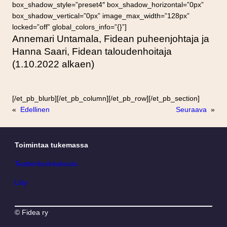
box_shadow_style=”preset4″ box_shadow_horizontal=”0px”
box_shadow_vertical=”0px” image_max_width=”128px”
locked=”off” global_colors_info=”{}”]
Annemari Untamala, Fidean puheenjohtaja ja
Hanna Saari, Fidean taloudenhoitaja
(1.10.2022 alkaen)
[/et_pb_blurb][/et_pb_column][/et_pb_row][/et_pb_section]
«
Edellinen
Seuraava
»
Toimintaa tukemassa
Teatterikorkeakoulu
Liity
© Fidea ry