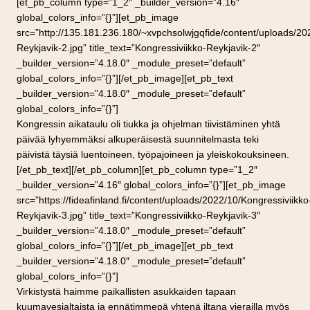
[et_pb_column type=”1_2″ _builder_version=”4.16″
global_colors_info=”{}”][et_pb_image
src=”http://135.181.236.180/~xvpchsolwjgqfide/content/uploads/20
Reykjavik-2.jpg” title_text=”Kongressiviikko-Reykjavik-2″
_builder_version=”4.18.0″ _module_preset=”default”
global_colors_info=”{}”][/et_pb_image][et_pb_text
_builder_version=”4.18.0″ _module_preset=”default”
global_colors_info=”{}”]
Kongressin aikataulu oli tiukka ja ohjelman tiivistäminen yhtä
päivää lyhyemmäksi alkuperäisestä suunnitelmasta teki
päivistä täysiä luentoineen, työpajoineen ja yleiskokouksineen.
[/et_pb_text][/et_pb_column][et_pb_column type=”1_2″
_builder_version=”4.16″ global_colors_info=”{}”][et_pb_image
src=”https://fideafinland.fi/content/uploads/2022/10/Kongressiviikko
Reykjavik-3.jpg” title_text=”Kongressiviikko-Reykjavik-3″
_builder_version=”4.18.0″ _module_preset=”default”
global_colors_info=”{}”][/et_pb_image][et_pb_text
_builder_version=”4.18.0″ _module_preset=”default”
global_colors_info=”{}”]
Virkistystä haimme paikallisten asukkaiden tapaan
kuumavesialtaista ja ennätimmepä yhtenä iltana vierailla myös