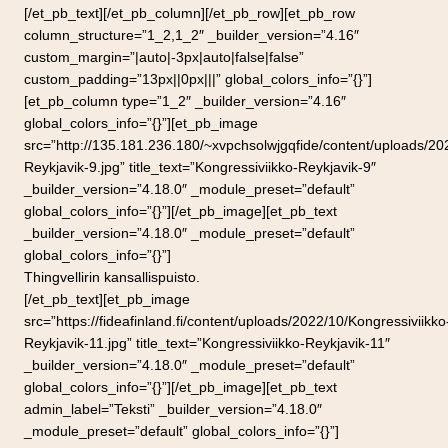
[/et_pb_text][/et_pb_column][/et_pb_row][et_pb_row
column_structure=”1_2,1_2″ _builder_version=”4.16″
custom_margin=”|auto|-3px|auto|false|false”
custom_padding=”13px||0px|||” global_colors_info=”{}”]
[et_pb_column type=”1_2″ _builder_version=”4.16″
global_colors_info=”{}”][et_pb_image
src=”http://135.181.236.180/~xvpchsolwjgqfide/content/uploads/20
Reykjavik-9.jpg” title_text=”Kongressiviikko-Reykjavik-9″
_builder_version=”4.18.0″ _module_preset=”default”
global_colors_info=”{}”][/et_pb_image][et_pb_text
_builder_version=”4.18.0″ _module_preset=”default”
global_colors_info=”{}”]
Thingvellirin kansallispuisto.
[/et_pb_text][et_pb_image
src=”https://fideafinland.fi/content/uploads/2022/10/Kongressiviikko
Reykjavik-11.jpg” title_text=”Kongressiviikko-Reykjavik-11″
_builder_version=”4.18.0″ _module_preset=”default”
global_colors_info=”{}”][/et_pb_image][et_pb_text
admin_label=”Teksti” _builder_version=”4.18.0″
_module_preset=”default” global_colors_info=”{}”]