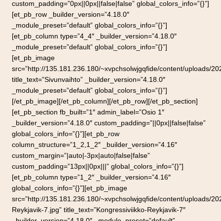
custom_padding=”0px||0px||false|false” global_colors_info=”{}”]
[et_pb_row _builder_version=”4.18.0″
_module_preset=”default” global_colors_info=”{}”]
[et_pb_column type=”4_4″ _builder_version=”4.18.0″
_module_preset=”default” global_colors_info=”{}”]
[et_pb_image
src=”http://135.181.236.180/~xvpchsolwjgqfide/content/uploads/20
title_text=”Sivunvaihto” _builder_version=”4.18.0″
_module_preset=”default” global_colors_info=”{}”]
[/et_pb_image][/et_pb_column][/et_pb_row][/et_pb_section]
[et_pb_section fb_built=”1″ admin_label=”Osio 1″
_builder_version=”4.18.0″ custom_padding=”||0px||false|false”
global_colors_info=”{}”][et_pb_row
column_structure=”1_2,1_2″ _builder_version=”4.16″
custom_margin=”|auto|-3px|auto|false|false”
custom_padding=”13px||0px|||” global_colors_info=”{}”]
[et_pb_column type=”1_2″ _builder_version=”4.16″
global_colors_info=”{}”][et_pb_image
src=”http://135.181.236.180/~xvpchsolwjgqfide/content/uploads/20
Reykjavik-7.jpg” title_text=”Kongressiviikko-Reykjavik-7″
_builder_version=”4.18.0″ _module_preset=”default”