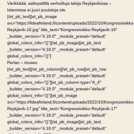
Värikkäitä, aaltopellillä verhoiltuja taloja Reykjavikissa –
Islannissa ei juuri puutaloja ole.
[/et_pb_text][et_pb_image
src=”https://fideafinland.fi/content/uploads/2022/10/Kongressiviikko
Reykjavik-16.jpg” title_text=”Kongressiviikko-Reykjavik-16″
_builder_version=”4.18.0″ _module_preset=”default”
global_colors_info=”{}”][/et_pb_image][et_pb_text
_builder_version=”4.18.0″ _module_preset=”default”
global_colors_info=”{}”]
Perlan – museo.
[/et_pb_text][/et_pb_column][/et_pb_row][et_pb_row
_builder_version=”4.18.0″ _module_preset=”default”
global_colors_info=”{}”][et_pb_column type=”4_4″
_builder_version=”4.18.0″ _module_preset=”default”
global_colors_info=”{}”][et_pb_image
src=”https://fideafinland.fi/content/uploads/2022/10/Kongressiviikko
Reykjavik-17.jpg” title_text=”Kongressiviikko-Reykjavik-17″
_builder_version=”4.18.0″ _module_preset=”default”
global_colors_info=”{}”][/et_pb_image][et_pb_text
_builder_version=”4.18.0″ _module_preset=”default”