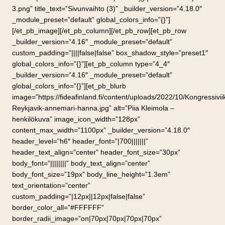
3.png” title_text=”Sivunvaihto (3)” _builder_version=”4.18.0″
_module_preset=”default” global_colors_info=”{}”]
[/et_pb_image][/et_pb_column][/et_pb_row][et_pb_row
_builder_version=”4.16″ _module_preset=”default”
custom_padding=”||||false|false” box_shadow_style=”preset1″
global_colors_info=”{}”][et_pb_column type=”4_4″
_builder_version=”4.16″ _module_preset=”default”
global_colors_info=”{}”][et_pb_blurb
image=”https://fideafinland.fi/content/uploads/2022/10/Kongressivii
Reykjavik-annemari-hanna.jpg” alt=”Piia Kleimola –
henkilökuva” image_icon_width=”128px”
content_max_width=”1100px” _builder_version=”4.18.0″
header_level=”h6″ header_font=”|700|||||||”
header_text_align=”center” header_font_size=”30px”
body_font=”||||||||” body_text_align=”center”
body_font_size=”19px” body_line_height=”1.3em”
text_orientation=”center”
custom_padding=”|12px||12px|false|false”
border_color_all=”#FFFFFF”
border_radii_image=”on|70px|70px|70px|70px”