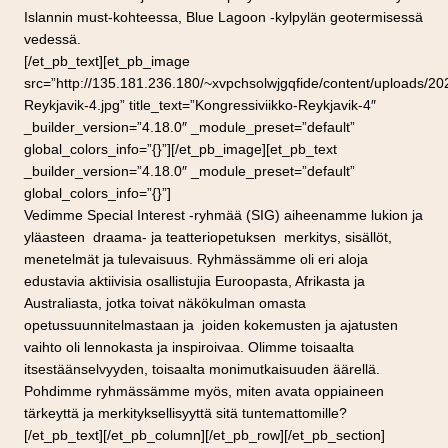
Islannin must-kohteessa, Blue Lagoon -kylpylän geotermisessä
vedessä.
[/et_pb_text][et_pb_image
src=”http://135.181.236.180/~xvpchsolwjgqfide/content/uploads/20
Reykjavik-4.jpg” title_text=”Kongressiviikko-Reykjavik-4″
_builder_version=”4.18.0″ _module_preset=”default”
global_colors_info=”{}”][/et_pb_image][et_pb_text
_builder_version=”4.18.0″ _module_preset=”default”
global_colors_info=”{}”]
Vedimme Special Interest -ryhmää (SIG) aiheenamme lukion ja
yläasteen draama- ja teatteriopetuksen merkitys, sisällöt,
menetelmät ja tulevaisuus. Ryhmässämme oli eri aloja
edustavia aktiivisia osallistujia Euroopasta, Afrikasta ja
Australiasta, jotka toivat näkökulman omasta
opetussuunnitelmastaan ja joiden kokemusten ja ajatusten
vaihto oli lennokasta ja inspiroivaa. Olimme toisaalta
itsestäänselvyyden, toisaalta monimutkaisuuden äärellä.
Pohdimme ryhmässämme myös, miten avata oppiaineen
tärkeyttä ja merkityksellisyyttä sitä tuntemattomille?
[/et_pb_text][/et_pb_column][/et_pb_row][/et_pb_section]