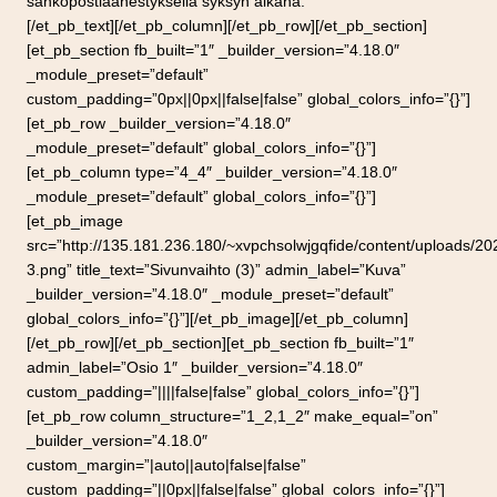
sähköpostiäänestyksellä syksyn aikana.
[/et_pb_text][/et_pb_column][/et_pb_row][/et_pb_section]
[et_pb_section fb_built=”1″ _builder_version=”4.18.0″
_module_preset=”default”
custom_padding=”0px||0px||false|false” global_colors_info=”{}”]
[et_pb_row _builder_version=”4.18.0″
_module_preset=”default” global_colors_info=”{}”]
[et_pb_column type=”4_4″ _builder_version=”4.18.0″
_module_preset=”default” global_colors_info=”{}”]
[et_pb_image
src=”http://135.181.236.180/~xvpchsolwjgqfide/content/uploads/20
3.png” title_text=”Sivunvaihto (3)” admin_label=”Kuva”
_builder_version=”4.18.0″ _module_preset=”default”
global_colors_info=”{}”][/et_pb_image][/et_pb_column]
[/et_pb_row][/et_pb_section][et_pb_section fb_built=”1″
admin_label=”Osio 1″ _builder_version=”4.18.0″
custom_padding=”||||false|false” global_colors_info=”{}”]
[et_pb_row column_structure=”1_2,1_2″ make_equal=”on”
_builder_version=”4.18.0″
custom_margin=”|auto||auto|false|false”
custom_padding=”||0px||false|false” global_colors_info=”{}”]