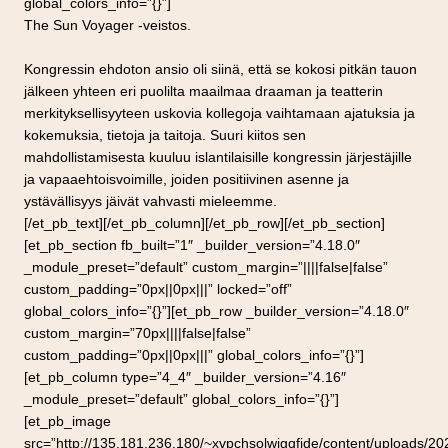
global_colors_info=”{}”]
The Sun Voyager -veistos.
Kongressin ehdoton ansio oli siinä, että se kokosi pitkän tauon
jälkeen yhteen eri puolilta maailmaa draaman ja teatterin
merkityksellisyyteen uskovia kollegoja vaihtamaan ajatuksia ja
kokemuksia, tietoja ja taitoja. Suuri kiitos sen
mahdollistamisesta kuuluu islantilaisille kongressin järjestäjille
ja vapaaehtoisvoimille, joiden positiivinen asenne ja
ystävällisyys jäivät vahvasti mieleemme.
[/et_pb_text][/et_pb_column][/et_pb_row][/et_pb_section]
[et_pb_section fb_built=”1″ _builder_version=”4.18.0″
_module_preset=”default” custom_margin=”||||false|false”
custom_padding=”0px||0px|||” locked=”off”
global_colors_info=”{}”][et_pb_row _builder_version=”4.18.0″
custom_margin=”70px||||false|false”
custom_padding=”0px||0px|||” global_colors_info=”{}”]
[et_pb_column type=”4_4″ _builder_version=”4.16″
_module_preset=”default” global_colors_info=”{}”]
[et_pb_image
src=”http://135.181.236.180/~xvpchsolwjgqfide/content/uploads/20