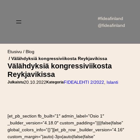
Siirry
sisältöön
#fideafinland
@fideafinland
Etusivu
Blog
Välähdyksiä kongressiviikosta Reykjavikissa
Välähdyksiä kongressiviikosta
Reykjavikissa
20.10.2022
FIDEALEHTI 2/2022
, 
Islanti
Julkaistu
Kategoria
[et_pb_section fb_built=”1″ admin_label=”Osio 1″
_builder_version=”4.18.0″ custom_padding=”||||false|false”
global_colors_info=”{}”][et_pb_row _builder_version=”4.16″
custom_margin=”|auto|-3px|auto|false|false”