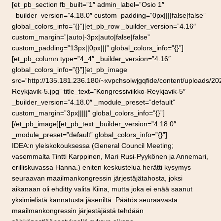
[et_pb_section fb_built=”1″ admin_label=”Osio 1″
_builder_version=”4.18.0″ custom_padding=”0px||||false|false”
global_colors_info=”{}”][et_pb_row _builder_version=”4.16″
custom_margin=”|auto|-3px|auto|false|false”
custom_padding=”13px||0px|||” global_colors_info=”{}”]
[et_pb_column type=”4_4″ _builder_version=”4.16″
global_colors_info=”{}”][et_pb_image
src=”http://135.181.236.180/~xvpchsolwjgqfide/content/uploads/20
Reykjavik-5.jpg” title_text=”Kongressiviikko-Reykjavik-5″
_builder_version=”4.18.0″ _module_preset=”default”
custom_margin=”3px|||||” global_colors_info=”{}”]
[/et_pb_image][et_pb_text _builder_version=”4.18.0″
_module_preset=”default” global_colors_info=”{}”]
IDEA:n yleiskokouksessa (General Council Meeting;
vasemmalta Tintti Karppinen, Mari Rusi-Pyykönen ja Annemari,
erilliskuvassa Hanna.) eniten keskustelua herätti kysymys
seuraavan maailmankongressin järjestäjätahosta, joksi
aikanaan oli ehditty valita Kiina, mutta joka ei enää saanut
yksimielistä kannatusta jäseniltä. Päätös seuraavasta
maailmankongressin järjestäjästä tehdään