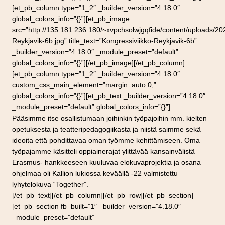
[et_pb_column type=”1_2″ _builder_version=”4.18.0″
global_colors_info=”{}”][et_pb_image
src=”http://135.181.236.180/~xvpchsolwjgqfide/content/uploads/20
Reykjavik-6b.jpg” title_text=”Kongressiviikko-Reykjavik-6b”
_builder_version=”4.18.0″ _module_preset=”default”
global_colors_info=”{}”][/et_pb_image][/et_pb_column]
[et_pb_column type=”1_2″ _builder_version=”4.18.0″
custom_css_main_element=”margin: auto 0;”
global_colors_info=”{}”][et_pb_text _builder_version=”4.18.0″
_module_preset=”default” global_colors_info=”{}”]
Pääsimme itse osallistumaan joihinkin työpajoihin mm. kielten
opetuksesta ja teatteripedagogiikasta ja niistä saimme sekä
ideoita että pohdittavaa oman työmme kehittämiseen. Oma
työpajamme käsitteli oppiainerajat ylittävää kansainvälistä
Erasmus- hankkeeseen kuuluvaa elokuvaprojektia ja osana
ohjelmaa oli Kallion lukiossa keväällä -22 valmistettu
lyhytelokuva “Together”.
[/et_pb_text][/et_pb_column][/et_pb_row][/et_pb_section]
[et_pb_section fb_built=”1″ _builder_version=”4.18.0″
_module_preset=”default”